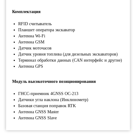
Комплектация
Звоните нам
RFID считыватель
Телефон: 8 (495) 153 - 33 - 54
Планшет оператора экскаватор
What's App: 8 (925) 401 - 26 - 94
Антенна Wi-Fi
Антенна GSM
Или пишите
Датчик моточасов
Инфо. отдел: info@orsyst.ru
Датчик уровня топлива (для дизельных экскаваторов)
Комм. отдел: sale@orsyst.ru
Терминал обработки данных (CAN интерфейс и другие)
Telegram: @os_salebot
Антенна GPS
Модуль высокоточного позиционирования
По
ко
ГНСС-приемник 4GNSS OC-213
по
Датчики угла наклона (Инклинометр)
пе
Базовая станция поправок RTK
Антенна GNSS Master
Антенна GNSS Slave