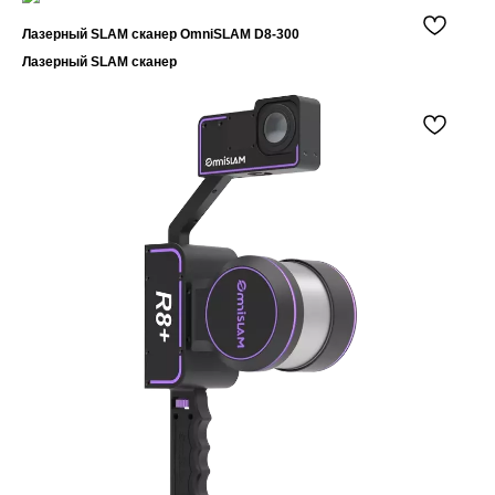
Инфо. отдел: info@orsyst.ru
Комм. отдел: sale@orsyst.ru
Лазерный SLAM сканер OmniSLAM D8-300
Telegram: @os_salebot
Лазерный SLAM сканер
По
ко
по
пе