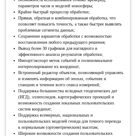
параметров часов и моделей ионосферы;
Крайне быстрый процессор обработки;
Прямая, обратная и комбинированная обработка, что
позволяет повысить точность, а также быстрее выявлять
проблемные сегменты данных;
Сохранение вариантов обработки с возможностью
восстановления любого предыдущего решения;
Вывод более 30 графиков для наглядного и
эффективного анализа результатов обработки;
Импорт/экспорт меток событий и полиномиальное
интерполирование их координат;
Встроенный редактор объектов, позволяющий управлять
Звоните нам
и изменять информацию об эпохах, событиях и
Телефон: 8 (495) 153 - 33 - 54
станциях в течении всего сеанса измерений;
What's App: 8 (925) 401 - 26 - 94
Поддержка большинства исходных геодезических дат
(ИГД), эллипсоидов, картографических проекций и
Или пишите
возможность создания локальных пользовательских
Инфо. отдел: info@orsyst.ru
систем координат;
Комм. отдел: sale@orsyst.ru
Поддержка всемирных, национальных и
Telegram: @os_salebot
пользовательских моделей геоида для точного перехода
к нормальным (ортометрическим) высотам;
Широкие возможности создания пользовательских