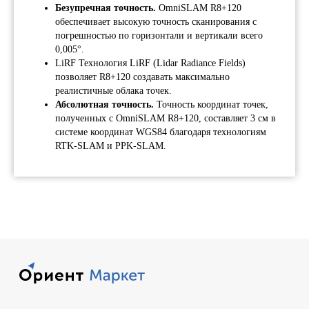
Безупречная точность.
OmniSLAM R8+120
обеспечивает высокую точность сканирования с
По
ко
погрешностью по горизонтали и вертикали всего
по
0,005°.
пе
LiRF Технология LiRF (Lidar Radiance Fields)
позволяет R8+120 создавать максимально
реалистичные облака точек.
Абсолютная точность.
Точность координат точек,
полученных с OmniSLAM R8+120, составляет 3 см в
системе координат WGS84 благодаря технологиям
RTK-SLAM и PPK-SLAM.