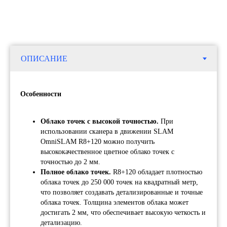
Особенности
Облако точек с высокой точностью.
При
использовании сканера в движении SLAM
Звоните нам
OmniSLAM R8+120 можно получить
Телефон: 8 (495) 153 - 33 - 54
высококачественное цветное облако точек с
What's App: 8 (925) 401 - 26 - 94
точностью до 2 мм.
Или пишите
Полное облако точек.
R8+120 обладает плотностью
облака точек до 250 000 точек на квадратный метр,
Инфо. отдел: info@orsyst.ru
что позволяет создавать детализированные и точные
Комм. отдел: sale@orsyst.ru
облака точек. Толщина элементов облака может
Telegram: @os_salebot
достигать 2 мм, что обеспечивает высокую четкость и
детализацию.