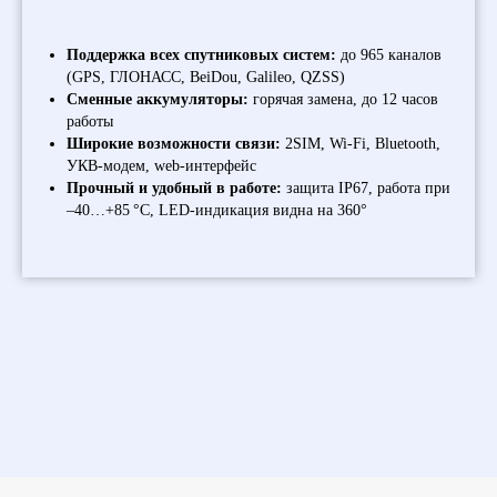
пе
Поддержка всех спутниковых систем:
до 965 каналов
(GPS, ГЛОНАСС, BeiDou, Galileo, QZSS)
Сменные аккумуляторы:
горячая замена, до 12 часов
работы
Широкие возможности связи:
2SIM, Wi‑Fi, Bluetooth,
УКВ‑модем, web-интерфейс
Прочный и удобный в работе:
защита IP67, работа при
–40…+85 °C, LED-индикация видна на 360°
декарт, ltrfhn, гнсс декарт, декардик