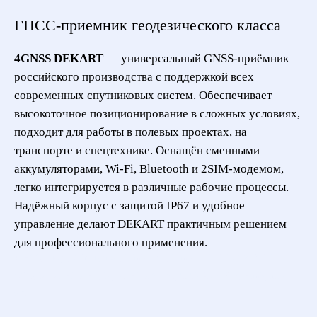
ГНСС-приемник геодезического класса
4GNSS DEKART
— универсальный GNSS-приёмник
российского производства с поддержкой всех
современных спутниковых систем. Обеспечивает
высокоточное позиционирование в сложных условиях,
подходит для работы в полевых проектах, на
транспорте и спецтехнике. Оснащён сменными
аккумуляторами, Wi‑Fi, Bluetooth и 2SIM-модемом,
легко интегрируется в различные рабочие процессы.
Надёжный корпус с защитой IP67 и удобное
управление делают DEKART практичным решением
для профессионального применения.
4ГНСС, декарт, ltrfhn, вулфке, Trimble R10, Trimble R12, Leica GS18, Leica
GS16, Topcon HiPer HR, Topcon HiPer SR, Septentrio Altus NR3, Hemisphere
S321+