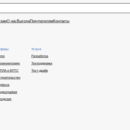
с
Выгода
Покупателям
Контакты
Услуги
Разработка
инг
Техподдержка
ТС
Тест-драйв
тво
я