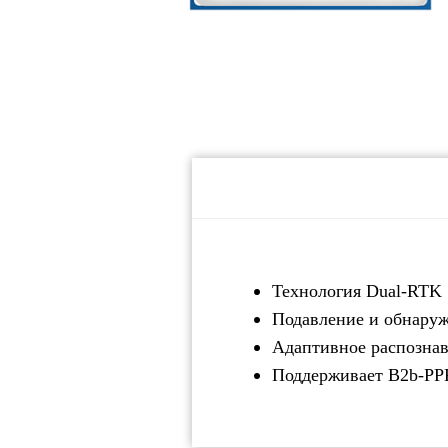
Технология Dual-RTK
Подавление и обнаруж
Адаптивное распозна
Поддерживает B2b-P
Катало
OEM-платы