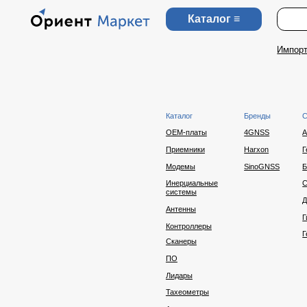
Каталог ≡
Импортзам
О на
Каталог
Бренды
Сферы
OEM-платы
4GNSS
Агро
Приемники
Harxon
Геомонитор
Модемы
SinoGNSS
БПЛА и БП
Инерциальные
Строительс
системы
Добыча
Антенны
Гидрографи
Контроллеры
Геодезия
Сканеры
ПО
Лидары
Тахеометры
Аксессуары