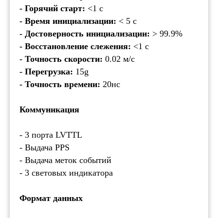
- Горячий старт:
<1 с
- Время инициализации:
< 5 с
- Достоверность инициализации:
> 99.9%
- Восстановление слежения:
<1 с
- Точность скорости:
0.02 м/с
- Перегрузка:
15g
- Точность времени:
20нс
Коммуникация
- 3 порта LVTTL
Звоните нам
- Выдача PPS
Телефон: 8 (495) 153 - 33 - 54
What's App: 8 (925) 401 - 26 - 94
- Выдача меток событий
- 3 световых индикатора
Или пишите
Инфо. отдел: info@orsyst.ru
Комм. отдел: sale@orsyst.ru
Формат данных
Telegram: @os_salebot