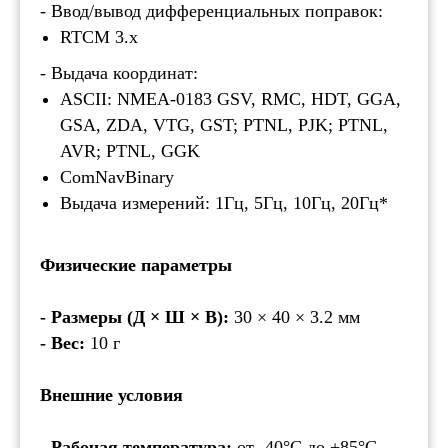
- Ввод/вывод дифференциальных поправок:
RTCM 3.x
По
ко
- Выдача координат:
по
пе
ASCII: NMEA-0183 GSV, RMC, HDT, GGA,
GSA, ZDA, VTG, GST; PTNL, PJK; PTNL,
AVR; PTNL, GGK
ComNavBinary
Выдача измерений: 1Гц, 5Гц, 10Гц, 20Гц*
Физические параметры
- Размеры (Д × Ш × В):
30 × 40 × 3.2 мм
- Вес:
10 г
Внешние условия
- Рабочая температура:
от -40°С до +85°С