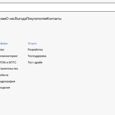
с
Выгода
Покупателям
Контакты
Услуги
Разработка
инг
Техподдержка
ТС
Тест-драйв
тво
я