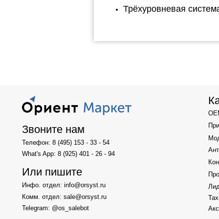
Модемы
Трёхуровневая систе
Телефон: 8 (495) 153 - 33 - 54
Антенны
What's App: 8 (925) 401 - 26 - 94
Контроллер
Или пишите
Программно
Инфо. отдел: info@orsyst.ru
Лидары
Комм. отдел: sale@orsyst.ru
Тахеометры
Telegram: @os_salebot
Аксессуары