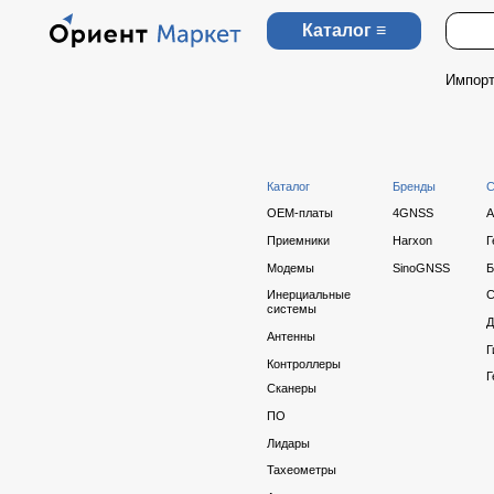
Каталог ≡
Импортзам
О на
Каталог
Бренды
Сферы
OEM-платы
4GNSS
Агро
Приемники
Harxon
Геомонитор
Модемы
SinoGNSS
БПЛА и БП
Инерциальные
Строительс
системы
Добыча
Антенны
Гидрографи
Контроллеры
Геодезия
Сканеры
ПО
Лидары
Тахеометры
Аксессуары