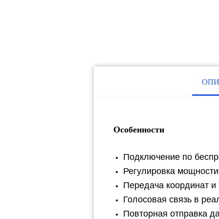
ОПИ
Особенности
Подключение по беспро
Регулировка мощности 
Передача координат и
Катало
Голосовая связь в ре
OEM-платы
Повторная отправка д
Приемники
Звоните нам