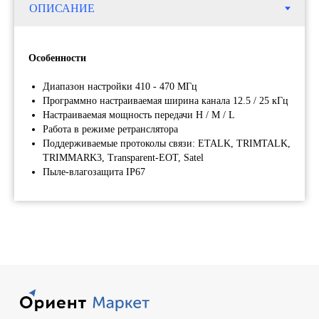
What's App: 8 (925) 401 - 26 - 94
Или пишите
Инфо. отдел: info@orsyst.ru
Особенности
Комм. отдел: sale@orsyst.ru
Telegram: @os_salebot
Диапазон настройки 410 - 470 МГц
Программно настраиваемая ширина канала 12.5 / 25 кГц
Настраиваемая мощность передачи H / M / L
По
Работа в режиме ретранслятора
ко
Поддерживаемые протоколы связи: ETALK, TRIMTALK,
по
TRIMMARK3, Transparent-EOT, Satel
пе
Пыле-влагозащита IP67